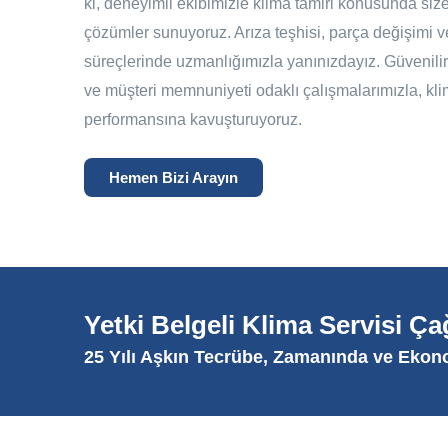
ki, deneyimli ekibimizle klima tamiri konusunda size h
çözümler sunuyoruz. Arıza teşhisi, parça değişimi 
süreçlerinde uzmanlığımızla yanınızdayız. Güvenilir
ve müşteri memnuniyeti odaklı çalışmalarımızla, klim
performansına kavuşturuyoruz.
Hemen Bizi Arayın
Yetki Belgeli Klima Servisi Ç
25 Yılı Aşkın Tecrübe, Zamanında ve Ekon