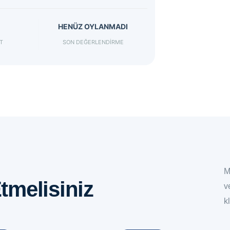
HENÜZ OYLANMADI
T
SON DEĞERLENDIRME
M
tmelisiniz
v
k