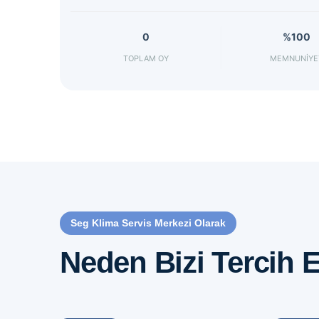
0
%100
TOPLAM OY
MEMNUNIYE
Seg Klima Servis Merkezi Olarak
Neden Bizi Tercih E