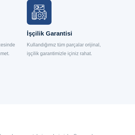
İşçilik Garantisi
7/24 İ
ncesinde
Kullandığımız tüm parçalar orijinal,
İhtiyacı
zmet.
işçilik garantimizle içiniz rahat.
ulaşabil