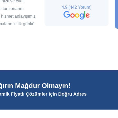
ızlı ve etkili
4.9
(442 Yorum)
ve tüm onarım
 hizmet anlayışımız
alarınızı ilk günkü
ağırın Mağdur Olmayın!
omik Fiyatlı Çözümler İçin Doğru Adres