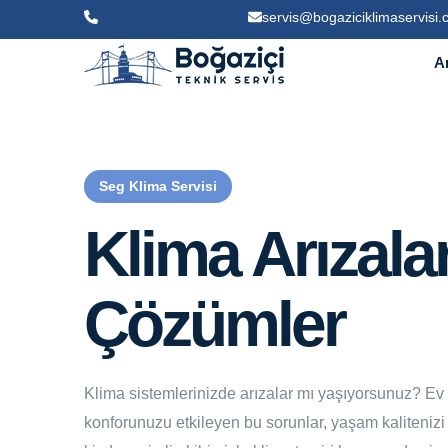
0216 478 37 76
servis@bogaziciklimaservisi
A
Seg Klima Servisi
Klima Arızalar
Çözümler
Klima sistemlerinizde arızalar mı yaşıyorsunuz? Ev 
konforunuzu etkileyen bu sorunlar, yaşam kalitenizi