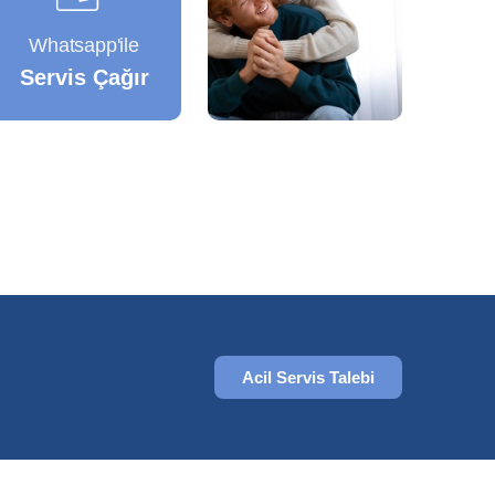
Whatsapp'ile
Servis Çağır
Acil Servis Talebi